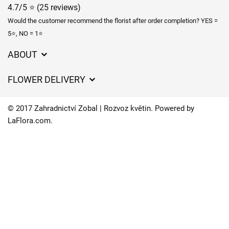
4.7/5 ⭐ (25 reviews)
Would the customer recommend the florist after order completion? YES =
5⭐, NO = 1⭐
ABOUT
GDPR
FLOWER DELIVERY
General Terms and Conditions
Delivery charges
Delivery times
© 2017 Zahradnictví Zobal | Rozvoz květin. Powered by
Delivery areas
LaFlora.com
.
FAQ’s
Cookies
Contact Us