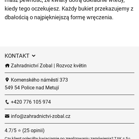
kiedy tego oczekujesz. Każdy bukiet przekazujemy z
dbałością o najpiękniejszą formę wręczenia.
KONTAKT
Zahradnictví Zobal | Rozvoz květin
Komenského náměstí 373
549 54 Police nad Metují
+420 776 105 974
info@zahradnictvi-zobal.cz
4.7/5 ⭐ (25 opinii)
Czy klient poleciłby kwiaciarnię po zrealizowaniu zamówienia? TAK = 5⭐,