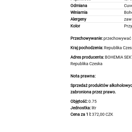
Odmiana
Cuv
Winiarnia
Boh
Alergeny
zawi
Kolor
Prz
Przechowywanie:
przechowywać w
Kraj pochodzenia:
Republika Czes
Adres producenta:
BOHEMIA SEKT 
Republika Czeska
Nota prawna:
Sprzedaż produktów alkoholowych
zabroniona przez prawo.
Objętość:
0.75
Jednostka:
litr
Cena za 1 l:
372,00 CZK