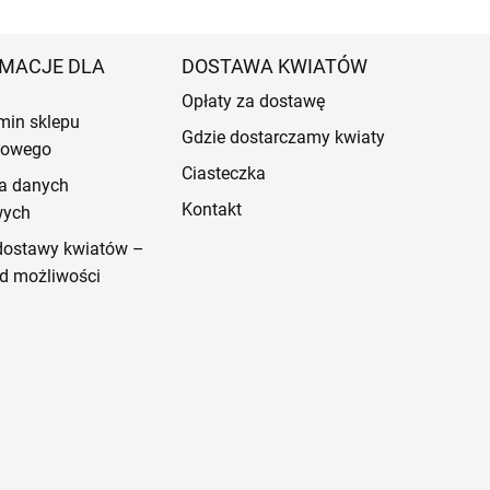
MACJE DLA
DOSTAWA KWIATÓW
Opłaty za dostawę
min sklepu
Gdzie dostarczamy kwiaty
etowego
Ciasteczka
a danych
Kontakt
wych
dostawy kwiatów –
d możliwości