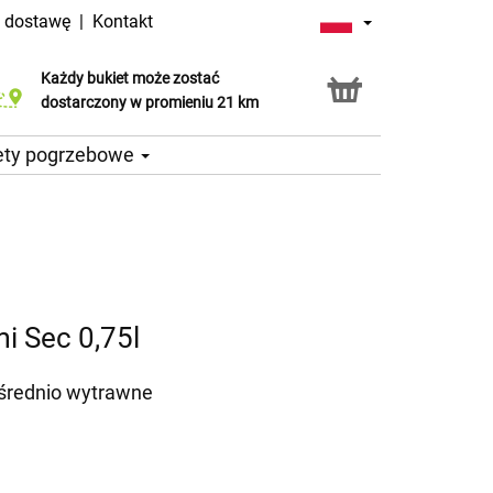
a dostawę
|
Kontakt
Każdy bukiet może zostać
Usługa Click & Collect
dostarczony w promieniu 21 km
ety pogrzebowe
i Sec 0,75l
średnio wytrawne