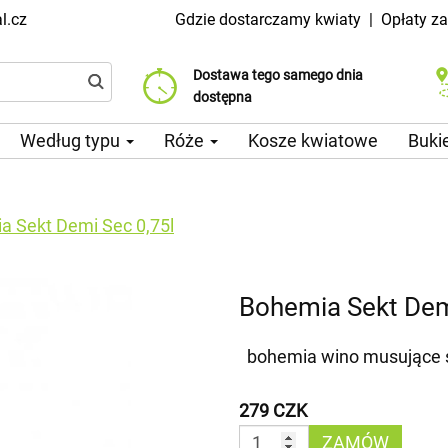
l.cz
Gdzie dostarczamy kwiaty
|
Opłaty z
Dostawa tego samego dnia
Wybierz datę dostawy
Koszt dostawy już od 99 CZK
dostępna
Według typu
Róże
Kosze kwiatowe
Buki
a Sekt Demi Sec 0,75l
Bohemia Sekt Dem
bohemia wino musujące 
279 CZK
ZAMÓW