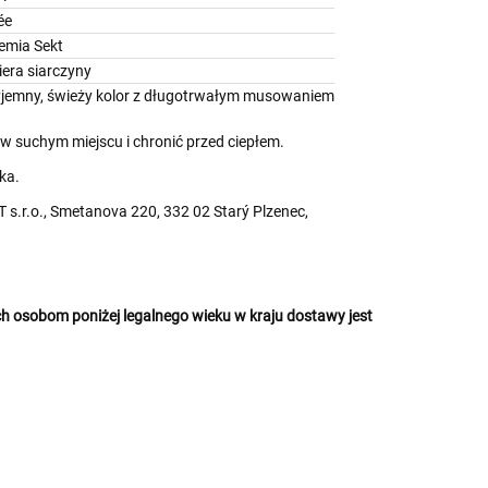
ée
emia Sekt
era siarczyny
yjemny, świeży kolor z długotrwałym musowaniem
 suchym miejscu i chronić przed ciepłem.
ka.
s.r.o., Smetanova 220, 332 02 Starý Plzenec,
 osobom poniżej legalnego wieku w kraju dostawy jest