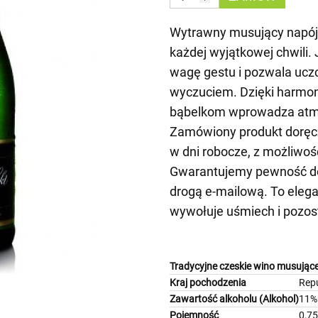
Wytrawny musujący napój 
każdej wyjątkowej chwili.
wagę gestu i pozwala uc
wyczuciem. Dzięki harmo
bąbelkom wprowadza atmos
Zamówiony produkt doręc
w dni robocze, z możliwoś
Gwarantujemy pewność do
drogą e-mailową. To elega
wywołuje uśmiech i pozos
Tradycyjne czeskie wino musujące
Kraj pochodzenia
Rep
Zawartość alkoholu (Alkohol)
11%
Pojemność
0,75