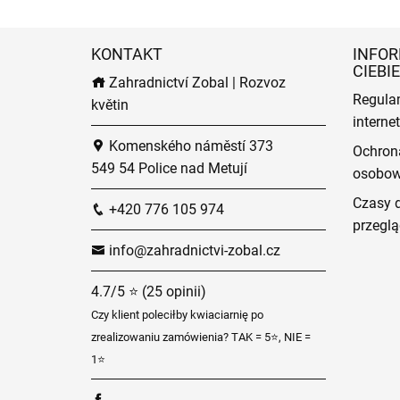
KONTAKT
INFOR
CIEBIE
Zahradnictví Zobal | Rozvoz
Regula
květin
intern
Komenského náměstí 373
Ochron
549 54 Police nad Metují
osobo
Czasy 
+420 776 105 974
przeglą
info@zahradnictvi-zobal.cz
4.7/5 ⭐ (25 opinii)
Czy klient poleciłby kwiaciarnię po
zrealizowaniu zamówienia? TAK = 5⭐, NIE =
1⭐