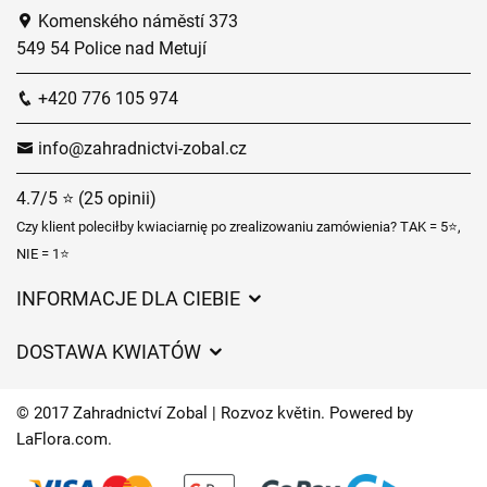
Komenského náměstí 373
549 54 Police nad Metují
+420 776 105 974
info@zahradnictvi-zobal.cz
4.7/5 ⭐ (25 opinii)
Czy klient poleciłby kwiaciarnię po zrealizowaniu zamówienia? TAK = 5⭐,
NIE = 1⭐
INFORMACJE DLA CIEBIE
Regulamin sklepu internetowego
DOSTAWA KWIATÓW
Ochrona danych osobowych
Opłaty za dostawę
Czasy dostawy kwiatów – przegląd możliwości
© 2017 Zahradnictví Zobal | Rozvoz květin. Powered by
Gdzie dostarczamy kwiaty
LaFlora.com
.
Ciasteczka