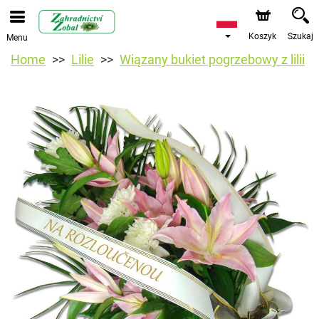
Koszyk
Szukaj
Menu
Home
Lilie
Wiązany bukiet pogrzebowy z lilii