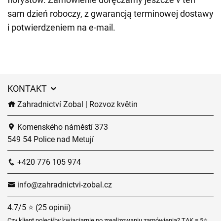
sam dzień roboczy, z gwarancją terminowej dostawy
i potwierdzeniem na e-mail.
KONTAKT
Zahradnictví Zobal | Rozvoz květin
Komenského náměstí 373
549 54 Police nad Metují
+420 776 105 974
info@zahradnictvi-zobal.cz
4.7/5 ⭐ (25 opinii)
Czy klient poleciłby kwiaciarnię po zrealizowaniu zamówienia? TAK = 5⭐,