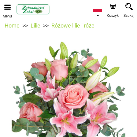
Koszyk
Szukaj
Menu
Home
Lilie
Różowe lilie i róże