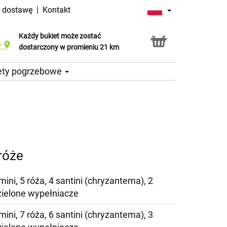
a dostawę
|
Kontakt
Każdy bukiet może zostać
Usługa Click & Collect
dostarczony w promieniu 21 km
ety pogrzebowe
róże
mini, 5 róża, 4 santini (chryzantema), 2
zielone wypełniacze
mini, 7 róża, 6 santini (chryzantema), 3