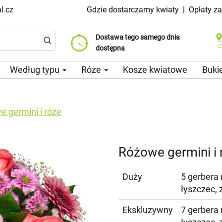
l.cz
Gdzie dostarczamy kwiaty
|
Opłaty z
Dostawa tego samego dnia
Wybierz datę dostawy
Koszt dostawy już od 99 CZK
dostępna
Według typu
Róże
Kosze kwiatowe
Buki
 germini i róże
Różowe germini i 
Duży
5 gerbera 
łyszczec, 
Ekskluzywny
7 gerbera 