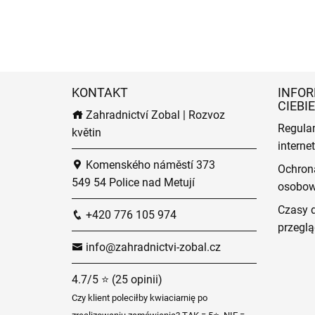
KONTAKT
INFOR
CIEBIE
Zahradnictví Zobal | Rozvoz
Regula
květin
intern
Komenského náměstí 373
Ochron
549 54 Police nad Metují
osobo
Czasy 
+420 776 105 974
przeglą
info@zahradnictvi-zobal.cz
4.7/5 ⭐ (25 opinii)
Czy klient poleciłby kwiaciarnię po