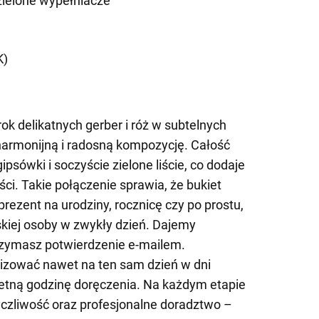
zielone wypełniacze
K)
rok delikatnych gerber i róż w subtelnych
harmonijną i radosną kompozycję. Całość
ipsówki i soczyście zielone liście, co dodaje
ości. Takie połączenie sprawia, że bukiet
 prezent na urodziny, rocznicę czy po prostu,
kiej osoby w zwykły dzień. Dajemy
zymasz potwierdzenie e-mailem.
zować nawet na ten sam dzień w dni
retną godzinę doręczenia. Na każdym etapie
zliwość oraz profesjonalne doradztwo –