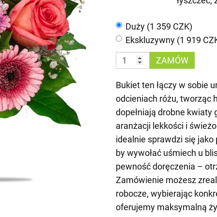
łyszczec, 
Duży (1 359 CZK)
Ekskluzywny (1 919 CZ
ZAMÓW
Bukiet ten łączy w sobie u
odcieniach różu, tworząc 
dopełniają drobne kwiaty g
aranżacji lekkości i śwież
idealnie sprawdzi się jako
by wywołać uśmiech u blis
pewność doręczenia – otr
Zamówienie możesz zreali
robocze, wybierając konk
oferujemy maksymalną życ