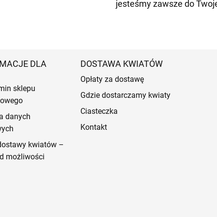
jesteśmy zawsze do Twoje
MACJE DLA
DOSTAWA KWIATÓW
Opłaty za dostawę
min sklepu
Gdzie dostarczamy kwiaty
etowego
Ciasteczka
a danych
Kontakt
wych
dostawy kwiatów –
d możliwości