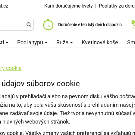
l.cz
Kam doručujeme kvety
|
Poplatky za doru
Vyberte si dátum doručenia
Doručenie v ten istý deň k dispozícii
Poplatok za doručenie od 99 CZK
sti
Podľa typu
Ruže
Kvetinové koše
Sm
ry cookie
 údajov súborov cookie
ladajú v prehliadači alebo na pevnom disku vášho počítač
úžia na to, aby bola vaša skúsenosť s prehliadaním naše
ane zadávať svoje údaje. Tiež tvoria nevyhnutnú súčasť 
h hlavných webových stránok.
ov cookie. Všetky zmeny vašich preferencií sa vzťahujú n