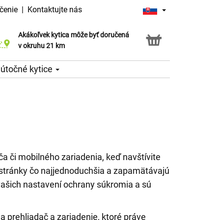
čenie
|
Kontaktujte nás
Akákoľvek kytica môže byť doručená
Služba Click & Collect
v okruhu 21 km
útočné kytice
a či mobilného zariadenia, keď navštívite
j stránky čo najjednoduchšia a zapamätávajú
vašich nastavení ochrany súkromia a sú
a prehliadač a zariadenie, ktoré práve