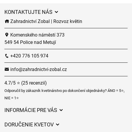
KONTAKTUJTE NÁS
Zahradnictví Zobal | Rozvoz květin
Komenského náměstí 373
549 54 Police nad Metují
+420 776 105 974
info@zahradnictvi-zobal.cz
4.7/5 ⭐ (25 recenzií)
Odporučil by zákazník kvetinárstvo po dokončení objednávky? ÁNO = 5⭐,
NIE = 1⭐
INFORMÁCIE PRE VÁS
Všeobecné obchodné podmienky
DORUČENIE KVETOV
Ochrana osobných údajov