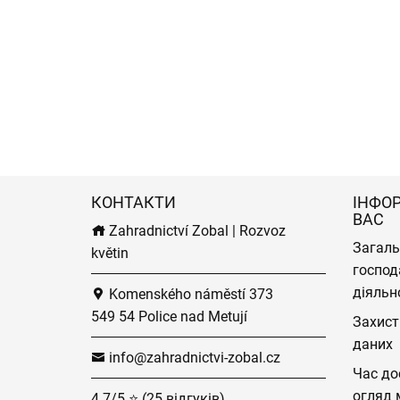
КОНТАКТИ
ІНФО
ВАС
Zahradnictví Zobal | Rozvoz
Загаль
květin
господ
діяльн
Komenského náměstí 373
549 54 Police nad Metují
Захист
даних
info@zahradnictvi-zobal.cz
Час до
огляд 
4.7/5 ⭐ (25 відгуків)