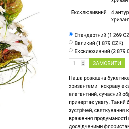
хризан
Ексклюзивний
4 антур
хризан
Cтандартний (1 269 C
Великий (1 879 CZK)
Ексклюзивний (2 879 
ЗАМОВИТИ
Наша розкішна букетика п
хризантеми і яскраву е
елегантний, сучасний об
привертає увагу. Такий 
зустрічей, святкування 
враження продуманості 
досвідченими флористам