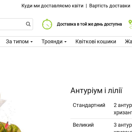
Куди ми доставляємо квіти
|
Вартість доставки
Доставка від 99 CZK
Виберіть дату доставки
Доставка в той же день доступна
За типом
Троянди
Квіткові кошики
Жа
Антуріум і лілії
Cтандартний
2 антур
хризан
Великий
3 антур