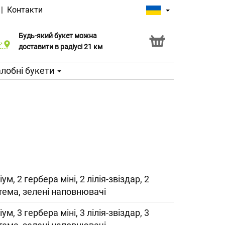
|
Контакти
Будь-який букет можна
Послуга Click & Collect
доставити в радіусі 21 км
лобні букети
іум, 2 гербера міні, 2 лілія-звіздар, 2
тема, зелені наповнювачі
іум, 3 гербера міні, 3 лілія-звіздар, 3