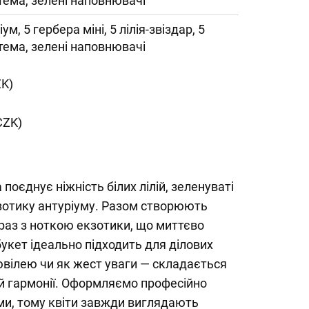
тема, зелені наповнювачі
іум, 5 гербера міні, 5 лілія-звіздар, 5
тема, зелені наповнювачі
ZK)
CZK)
оєднує ніжність білих лілій, зеленуваті
кзотику антуріуму. Разом створюють
раз з ноткою екзотики, що миттєво
букет ідеально підходить для ділових
ювілею чи як жест уваги — складається
й гармонії. Оформляємо професійно
и, тому квіти завжди виглядають