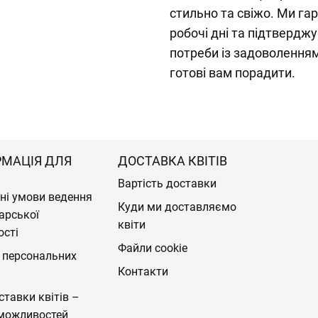
стильно та свіжо. Ми га
робочі дні та підтверд
потреби із задоволенн
готові вам порадити.
РМАЦІЯ ДЛЯ
ДОСТАВКА КВІТІВ
Вартість доставки
ні умови ведення
Куди ми доставляємо
арської
квіти
ості
Файли cookie
 персональних
Контакти
ставки квітів –
можливостей