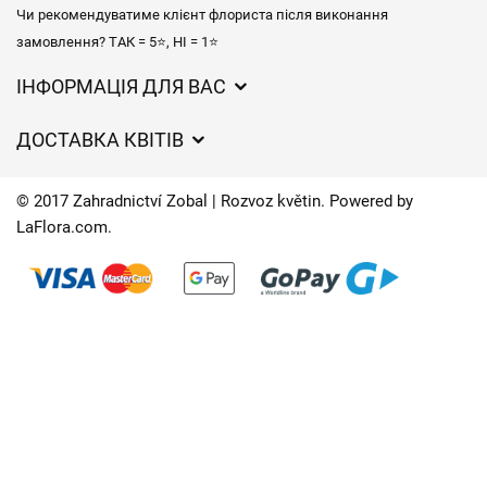
Чи рекомендуватиме клієнт флориста після виконання
замовлення? ТАК = 5⭐, НІ = 1⭐
ІНФОРМАЦІЯ ДЛЯ ВАС
Загальні умови ведення господарської діяльності
ДОСТАВКА КВІТІВ
Захист персональних даних
Вартість доставки
Час доставки квітів – огляд можливостей
© 2017 Zahradnictví Zobal | Rozvoz květin. Powered by
Куди ми доставляємо квіти
LaFlora.com
.
Файли cookie
Контакти