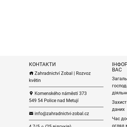
КОНТАКТИ
ІНФО
ВАС
Zahradnictví Zobal | Rozvoz
Загаль
květin
господ
діяльн
Komenského náměstí 373
549 54 Police nad Metují
Захист
даних
info@zahradnictvi-zobal.cz
Час до
огляд 
4.7/5 ⭐ (25 відгуків)