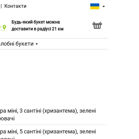
|
Контакти
Будь-який букет можна
Послуга Click & Collect
доставити в радіусі 21 км
лобні букети
ра міні, 3 сантіні (хризантема), зелені
ювачі
ра міні, 5 сантіні (хризантема), зелені