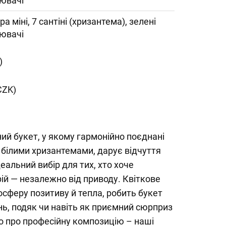
ювачі
ра міні, 7 сантіні (хризантема), зелені
ювачі
)
CZK)
ий букет, у якому гармонійно поєднані
 білими хризантемами, дарує відчуття
деальний вибір для тих, хто хоче
ій — незалежно від приводу. Квіткове
сферу позитиву й тепла, робить букет
ь, подяк чи навіть як приємний сюрприз
о про професійну композицію – наші