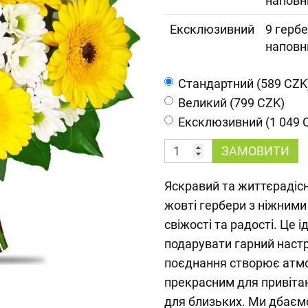
наповн
Ексклюзивний
9 гербе
наповн
Cтандартний (589 CZK
Великий (799 CZK)
Ексклюзивний (1 049 
ЗАМОВИТИ
Яскравий та життєрадісн
жовті гербери з ніжними
свіжості та радості. Це і
подарувати гарний настр
поєднання створює атмо
прекрасним для привітан
для близьких. Ми дбаєм