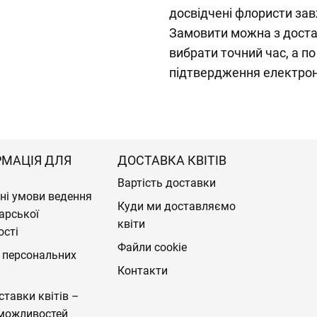
досвідчені флористи за
Замовити можна з доста
вибрати точний час, а п
підтвердження електро
РМАЦІЯ ДЛЯ
ДОСТАВКА КВІТІВ
Вартість доставки
ні умови ведення
Куди ми доставляємо
арської
квіти
ості
Файли cookie
 персональних
Контакти
ставки квітів –
можливостей