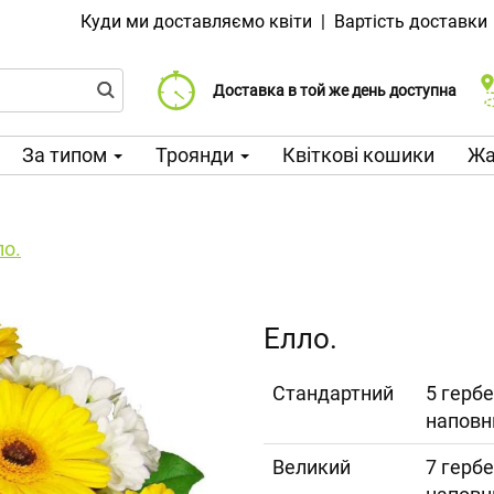
Куди ми доставляємо квіти
|
Вартість доставки
Доставка від 99 CZK
Виберіть дату доставки
Доставка в той же день доступна
За типом
Троянди
Квіткові кошики
Жа
ло.
Елло.
Cтандартний
5 гербе
наповн
Великий
7 гербе