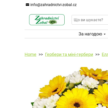
info@zahradnictvi-zobal.cz
За нагодою
Home
Гербери та міні-гербери
Ел