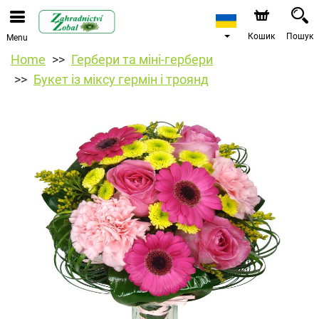
Кошик
Пошук
Menu
Home
Гербери та міні-гербери
Букет із міксу гермін і троянд