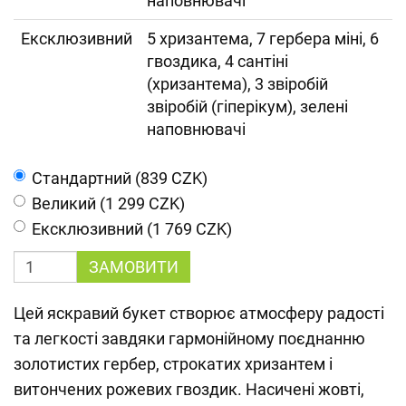
наповнювачі
Ексклюзивний
5 хризантема, 7 гербера міні, 6
гвоздика, 4 сантіні
(хризантема), 3 звіробій
звіробій (гіперікум), зелені
наповнювачі
Cтандартний (839 CZK)
Великий (1 299 CZK)
Ексклюзивний (1 769 CZK)
ЗАМОВИТИ
Цей яскравий букет створює атмосферу радості
та легкості завдяки гармонійному поєднанню
золотистих гербер, строкатих хризантем і
витончених рожевих гвоздик. Насичені жовті,