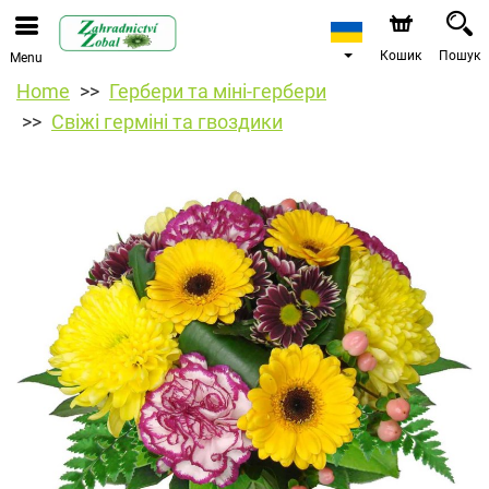
Кошик
Пошук
Menu
Home
Гербери та міні-гербери
Свіжі герміні та гвоздики