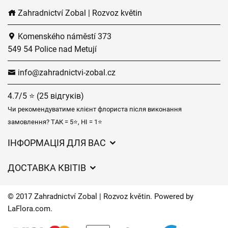
Zahradnictví Zobal | Rozvoz květin
Komenského náměstí 373
549 54 Police nad Metují
info@zahradnictvi-zobal.cz
4.7/5 ⭐ (25 відгуків)
Чи рекомендуватиме клієнт флориста після виконання
замовлення? ТАК = 5⭐, НІ = 1⭐
ІНФОРМАЦІЯ ДЛЯ ВАС
Загальні умови ведення господарської діяльності
ДОСТАВКА КВІТІВ
Захист персональних даних
Вартість доставки
Час доставки квітів – огляд можливостей
© 2017 Zahradnictví Zobal | Rozvoz květin. Powered by
Куди ми доставляємо квіти
LaFlora.com
.
Файли cookie