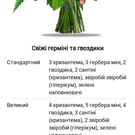
Свіжі герміні та гвоздики
Cтандартний
3 хризантема, 3 гербера міні, 2
гвоздика, 2 сантіні
(хризантема), звіробій звіробій
(гіперікум), зелені
наповнювачі
Великий
4 хризантема, 5 гербера міні, 4
гвоздика, 3 сантіні
(хризантема), 2 звіробій
звіробій (гіперікум), зелені