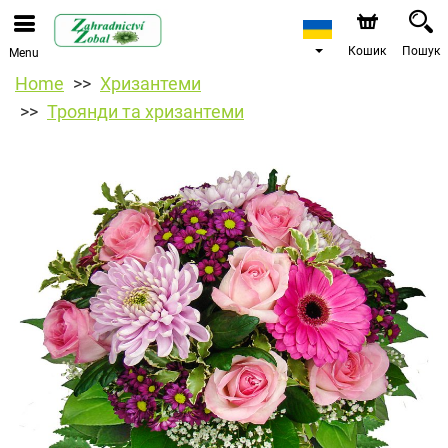
Кошик
Пошук
Menu
Home
Хризантеми
Троянди та хризантеми