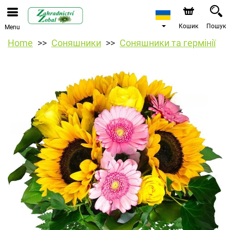
Кошик
Пошук
Menu
Home
Соняшники
Соняшники та гермінії