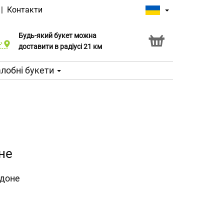
|
Контакти
Будь-який букет можна
Послуга Click & Collect
доставити в радіусі 21 км
лобні букети
не
рдоне