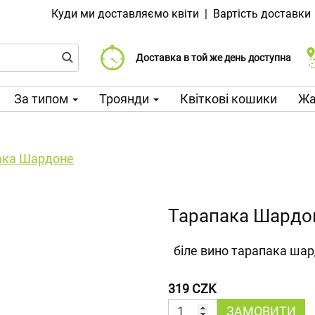
Куди ми доставляємо квіти
|
Вартість доставки
Доставка від 99 CZK
Виберіть дату доставки
Доставка в той же день доступна
За типом
Троянди
Квіткові кошики
Жа
ака Шардоне
Тарапака Шардо
біле вино тарапака ша
319 CZK
ЗАМОВИТИ