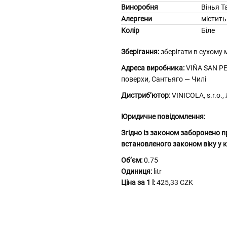
Виноробня
Вінья Т
Алергени
містить
Колір
Біле
Зберігання:
зберігати в сухому м
Адреса виробника:
VIŇA SAN PE
поверхи, Сантьяго — Чилі
Дистриб’ютор:
VINICOLA, s.r.o.
Юридичне повідомлення:
Згідно із законом заборонено п
встановленого законом віку у к
Обʼєм:
0.75
Одиниця:
litr
Ціна за 1 l:
425,33 CZK