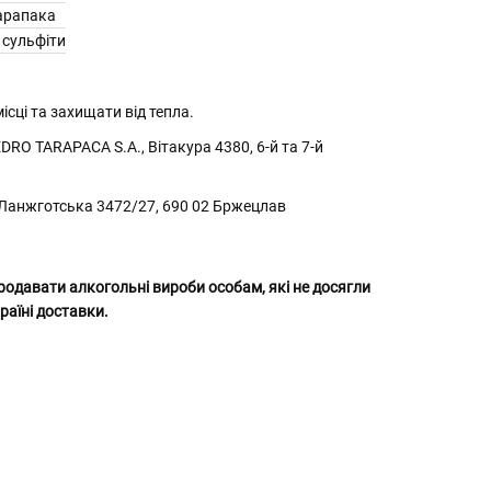
арапака
 сульфіти
ісці та захищати від тепла.
DRO TARAPACA S.A., Вітакура 4380, 6-й та 7-й
, Ланжготська 3472/27, 690 02 Бржецлав
родавати алкогольні вироби особам, які не досягли
раїні доставки.