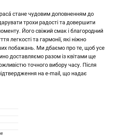
apacá стане чудовим доповненням до
одарувати трохи радості та довершити
оменту. Його свіжий смак і благородний
я легкості та гармонії, які ніжно
их побажань. Ми дбаємо про те, щоб усе
ино доставляємо разом із квітами ще
 можливістю точного вибору часу. Після
ідтвердження на e-mail, що надає
не