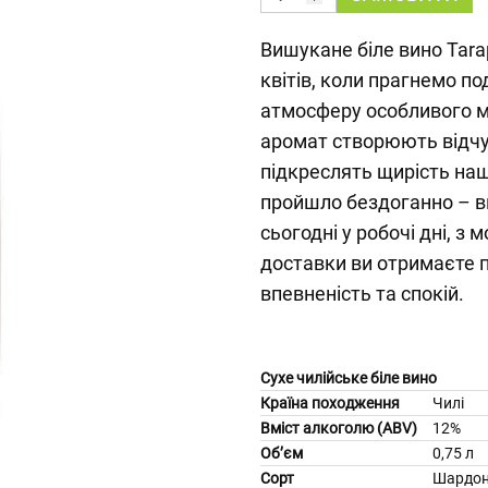
Вишукане біле вино Tar
квітів, коли прагнемо п
атмосферу особливого м
аромат створюють відчутт
підкреслять щирість наш
пройшло бездоганно – в
сьогодні у робочі дні, з
доставки ви отримаєте п
впевненість та спокій.
Сухе чилійське біле вино
Країна походження
Чилі
Вміст алкоголю (ABV)
12%
Об’єм
0,75 л
Сорт
Шардо