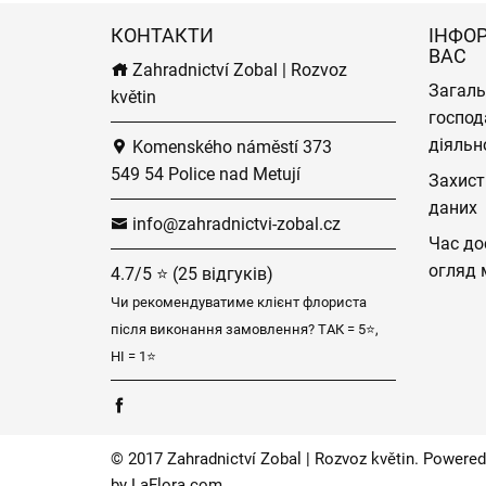
КОНТАКТИ
ІНФО
ВАС
Zahradnictví Zobal | Rozvoz
Загаль
květin
господ
діяльн
Komenského náměstí 373
549 54 Police nad Metují
Захист
даних
info@zahradnictvi-zobal.cz
Час до
огляд 
4.7/5 ⭐ (25 відгуків)
Чи рекомендуватиме клієнт флориста
після виконання замовлення? ТАК = 5⭐,
НІ = 1⭐
© 2017 Zahradnictví Zobal | Rozvoz květin. Powered
by
LaFlora.com
.