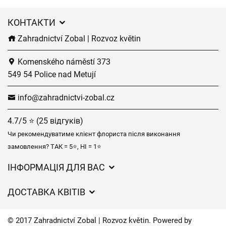
КОНТАКТИ
Zahradnictví Zobal | Rozvoz květin
Komenského náměstí 373
549 54 Police nad Metují
info@zahradnictvi-zobal.cz
4.7/5 ⭐ (25 відгуків)
Чи рекомендуватиме клієнт флориста після виконання
замовлення? ТАК = 5⭐, НІ = 1⭐
ІНФОРМАЦІЯ ДЛЯ ВАС
Загальні умови ведення господарської діяльності
ДОСТАВКА КВІТІВ
Захист персональних даних
Вартість доставки
Час доставки квітів – огляд можливостей
© 2017 Zahradnictví Zobal | Rozvoz květin. Powered by
Куди ми доставляємо квіти