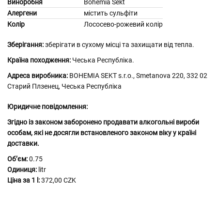
Виноробня
Bohemia Sekt
Алергени
містить сульфіти
Колір
Лососево-рожевий колір
Зберігання:
зберігати в сухому місці та захищати від тепла.
Країна походження:
Чеська Республіка.
Адреса виробника:
BOHEMIA SEKT s.r.o., Smetanova 220, 332 02
Старий Плзенец, Чеська Республіка
Юридичне повідомлення:
Згідно із законом заборонено продавати алкогольні вироби
особам, які не досягли встановленого законом віку у країні
доставки.
Обʼєм:
0.75
Одиниця:
litr
Ціна за 1 l:
372,00 CZK