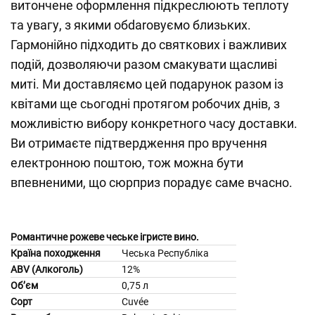
витончене оформлення підкреслюють теплоту
та увагу, з якими обdarовуємо близьких.
Гармонійно підходить до святкових і важливих
подій, дозволяючи разом смакувати щасливі
миті. Ми доставляємо цей подарунок разом із
квітами ще сьогодні протягом робочих днів, з
можливістю вибору конкретного часу доставки.
Ви отримаєте підтвердження про вручення
електронною поштою, тож можна бути
впевненими, що сюрприз порадує саме вчасно.
Романтичне рожеве чеське ігристе вино.
Країна походження
Чеська Республіка
ABV (Алкоголь)
12%
Об’єм
0,75 л
Сорт
Cuvée