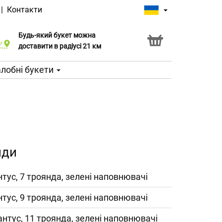
|
Контакти
Будь-який букет можна
Послуга Click & Collect
доставити в радіусі 21 км
лобні букети
нди
антус, 7 троянда, зелені наповнювачі
антус, 9 троянда, зелені наповнювачі
іантус, 11 троянда, зелені наповнювачі