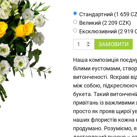
Cтандартний (1 659 C
Великий (2 209 CZK)
Ексклюзивний (2 919 
ЗАМОВИТИ
Наша композиція поєдну
білими еустомами, створ
витонченості. Яскраві ві
між собою, підкреслююч
букета. Такий витончені
привітань із важливими
просто як прояв щирої у
наших флористів кожна 
продумано. Розуміємо, 
доставлений вчасно – с