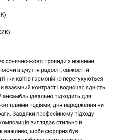
ZK)
CZK)
є сонячно-жовті троянди з ніжними
юючи відчуття радості, свіжості й
дтінки квітів гармонійно перегукуються
и взаємний контраст і водночас єдність
й ансамбль ідеально підходить для
 життєвими подіями, дня народження чи
ваги. Завдяки професійному підходу
композиція виглядає стильно й
як важливо, щоби сюрприз був
аме тому забезпечуємо швидке