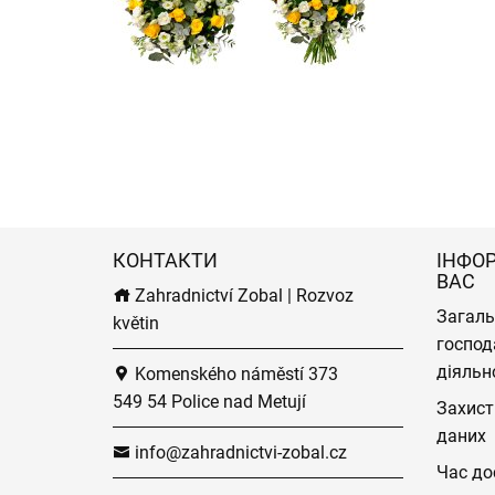
КОНТАКТИ
ІНФО
ВАС
Zahradnictví Zobal | Rozvoz
Загаль
květin
господ
діяльн
Komenského náměstí 373
549 54 Police nad Metují
Захист
даних
info@zahradnictvi-zobal.cz
Час до