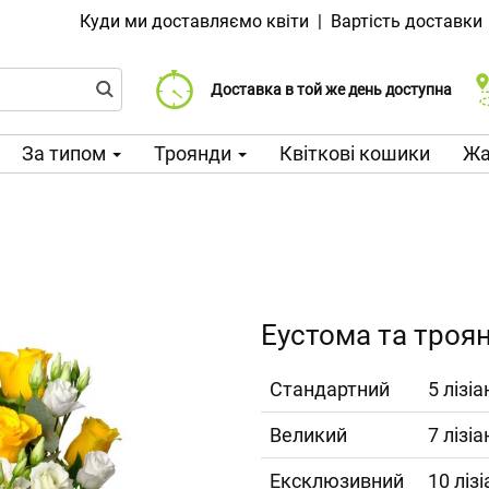
Куди ми доставляємо квіти
|
Вартість доставки
Доставка від 99 CZK
Виберіть дату доставки
Доставка в той же день доступна
За типом
Троянди
Квіткові кошики
Жа
Еустома та троя
Cтандартний
5 лізі
Великий
7 лізі
Ексклюзивний
10 ліз