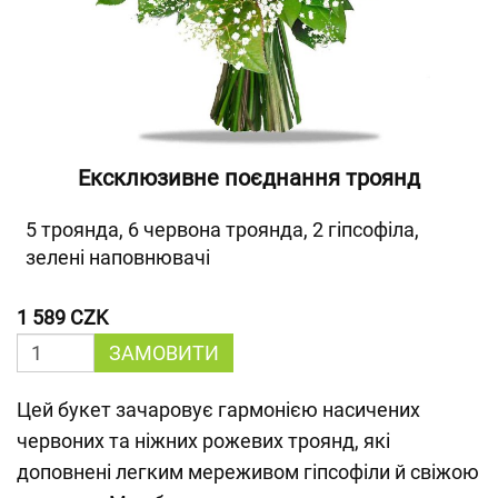
Ексклюзивне поєднання троянд
5 троянда, 6 червона троянда, 2 гіпсофіла,
зелені наповнювачі
1 589 CZK
ЗАМОВИТИ
Цей букет зачаровує гармонією насичених
червоних та ніжних рожевих троянд, які
доповнені легким мереживом гіпсофіли й свіжою