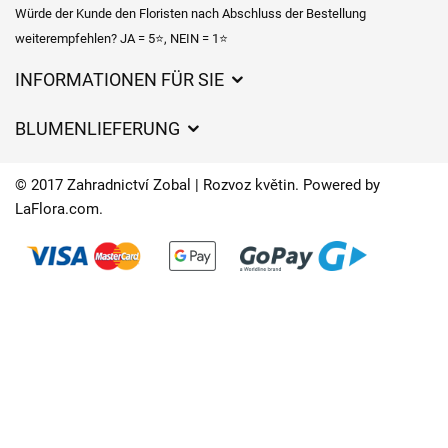
Würde der Kunde den Floristen nach Abschluss der Bestellung
weiterempfehlen? JA = 5⭐, NEIN = 1⭐
INFORMATIONEN FÜR SIE
Geschäftsbedingungen
BLUMENLIEFERUNG
Datenschutz
Liefergebühren
Lieferzeiten für Blumen – Übersicht der Möglichkeiten
© 2017 Zahradnictví Zobal | Rozvoz květin. Powered by
Wohin wir Blumen liefern
LaFlora.com
.
Cookies
Kontakt