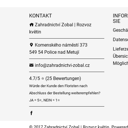
KONTAKT
INFOR
SIE
Zahradnictví Zobal | Rozvoz
Geschä
květin
Datens
Komenského náměstí 373
Lieferz
549 54 Police nad Metují
Übersic
Möglich
info@zahradnictvi-zobal.cz
4.7/5 ⭐ (25 Bewertungen)
Würde der Kunde den Floristen nach
Abschluss der Bestellung weiterempfehlen?
JA = 5⭐, NEIN = 1⭐
© 2017 Zahradnictví Zobal | Rozvoz květin. Powered