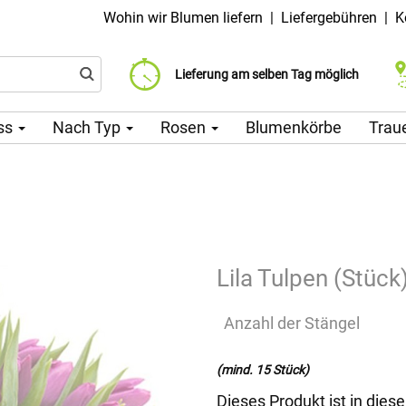
Wohin wir Blumen liefern
|
Liefergebühren
|
K
Liefergebühr ab 99 CZK
Wählen Sie Ihr Lieferdatum
Lieferung am selben Tag möglich
ss
Nach Typ
Rosen
Blumenkörbe
Trau
Lila Tulpen (Stück
Anzahl der Stängel
(mind. 15 Stück)
Dieses Produkt ist in dies