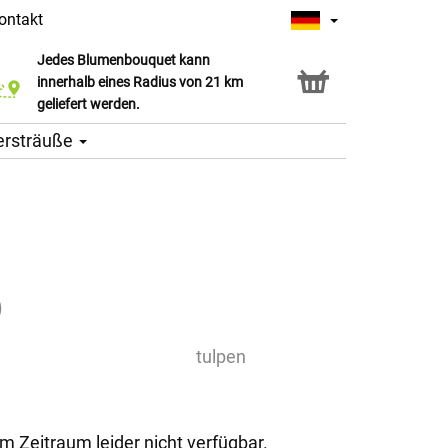
ontakt
Jedes Blumenbouquet kann
Click & Collect Service
innerhalb eines Radius von 21 km
geliefert werden.
ersträuße
)
tulpen
em Zeitraum leider nicht verfügbar.