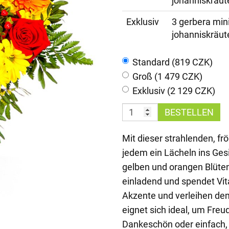
johanniskräut
Exklusiv
3 gerbera mini
johanniskräut
Standard (819 CZK)
Groß (1 479 CZK)
Exklusiv (2 129 CZK)
BESTELLEN
Mit dieser strahlenden, f
jedem ein Lächeln ins Ge
gelben und orangen Blüte
einladend und spendet Vit
Akzente und verleihen dem
eignet sich ideal, um Freu
Dankeschön oder einfach, 