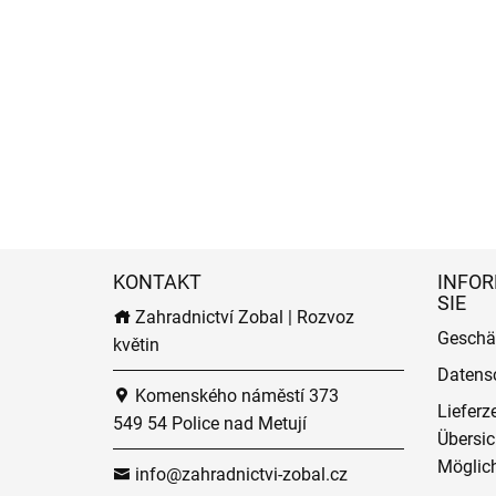
KONTAKT
INFOR
SIE
Zahradnictví Zobal | Rozvoz
Geschä
květin
Datens
Komenského náměstí 373
Lieferz
549 54 Police nad Metují
Übersic
Möglich
info@zahradnictvi-zobal.cz