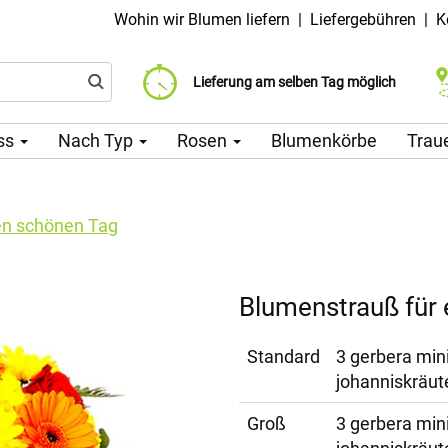
Wohin wir Blumen liefern
|
Liefergebühren
|
K
Liefergebühr ab 99 CZK
Wählen Sie Ihr Lieferdatum
Lieferung am selben Tag möglich
ss
Nach Typ
Rosen
Blumenkörbe
Trau
en schönen Tag
Blumenstrauß für
Standard
3 gerbera min
johanniskräut
Groß
3 gerbera mini