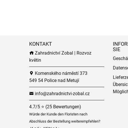
KONTAKT
INFOR
SIE
Zahradnictví Zobal | Rozvoz
Geschä
květin
Datens
Komenského náměstí 373
Lieferz
549 54 Police nad Metují
Übersic
Möglich
info@zahradnictvi-zobal.cz
4.7/5 ⭐ (25 Bewertungen)
Würde der Kunde den Floristen nach
Abschluss der Bestellung weiterempfehlen?