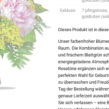
goldruten (sol
Exklusiv
7 pfingstrose,
goldruten (sol
Dieses Produkt ist in dies
Unser farbenfroher Blumen
Raum. Die Kombination au
und frischem Blattgrün sc
energiegeladene Atmosphä
Rosatöne ergänzen sich w
perfekten Wahl für Geburt
zu überraschen und Freude
Tag der Bestellung währe
genaue Lieferzeit auswäh
Sie sich verlassen – eine B