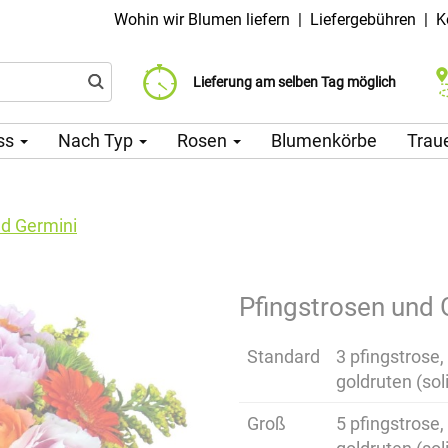
Wohin wir Blumen liefern
|
Liefergebühren
|
K
Liefergebühr ab 99 CZK
Wählen Sie Ihr Lieferdatum
Lieferung am selben Tag möglich
ss
Nach Typ
Rosen
Blumenkörbe
Trau
nd Germini
Pfingstrosen und 
Standard
3 pfingstrose,
goldruten (sol
Groß
5 pfingstrose,