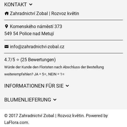
KONTAKT
Zahradnictví Zobal | Rozvoz květin
Komenského náměstí 373
549 54 Police nad Metují
info@zahradnictvi-zobal.cz
4.7/5 ⭐ (25 Bewertungen)
Würde der Kunde den Floristen nach Abschluss der Bestellung
weiterempfehlen? JA = 5⭐, NEIN = 1⭐
INFORMATIONEN FÜR SIE
Geschäftsbedingungen
BLUMENLIEFERUNG
Datenschutz
Liefergebühren
Lieferzeiten für Blumen – Übersicht der Möglichkeiten
© 2017 Zahradnictví Zobal | Rozvoz květin. Powered by
Wohin wir Blumen liefern
LaFlora.com
.