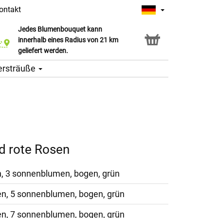
ontakt
Jedes Blumenbouquet kann
Click & Collect Service
innerhalb eines Radius von 21 km
geliefert werden.
ersträuße
 rote Rosen
n, 3 sonnenblumen, bogen, grün
en, 5 sonnenblumen, bogen, grün
en, 7 sonnenblumen, bogen, grün