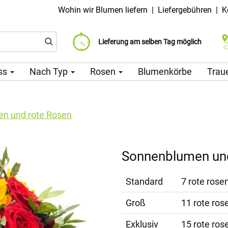
Wohin wir Blumen liefern
|
Liefergebühren
|
K
Liefergebühr ab 99 CZK
Wählen Sie Ihr Lieferdatum
Lieferung am selben Tag möglich
ss
Nach Typ
Rosen
Blumenkörbe
Trau
n und rote Rosen
Sonnenblumen und
Standard
7 rote rose
Groß
11 rote ros
Exklusiv
15 rote ros