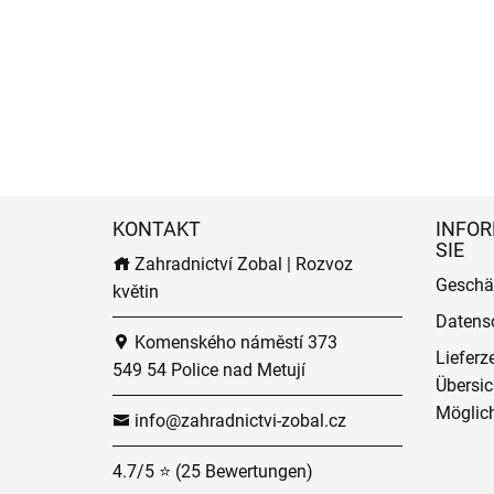
KONTAKT
INFOR
SIE
Zahradnictví Zobal | Rozvoz
Geschä
květin
Datens
Komenského náměstí 373
Lieferz
549 54 Police nad Metují
Übersic
Möglich
info@zahradnictvi-zobal.cz
4.7/5 ⭐ (25 Bewertungen)