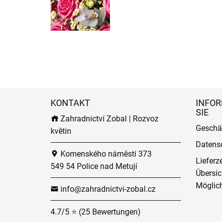
KONTAKT
INFOR
SIE
Zahradnictví Zobal | Rozvoz
Geschä
květin
Datens
Komenského náměstí 373
Lieferz
549 54 Police nad Metují
Übersic
Möglich
info@zahradnictvi-zobal.cz
4.7/5 ⭐ (25 Bewertungen)