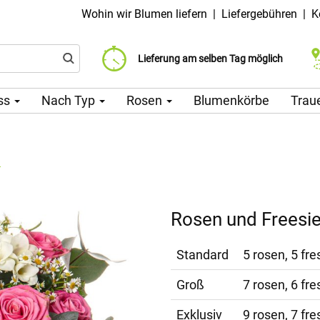
Wohin wir Blumen liefern
|
Liefergebühren
|
K
Liefergebühr ab 99 CZK
Wählen Sie Ihr Lieferdatum
Lieferung am selben Tag möglich
ss
Nach Typ
Rosen
Blumenkörbe
Trau
n
Rosen und Freesi
Standard
5 rosen, 5 fre
Groß
7 rosen, 6 fre
Exklusiv
9 rosen, 7 fre