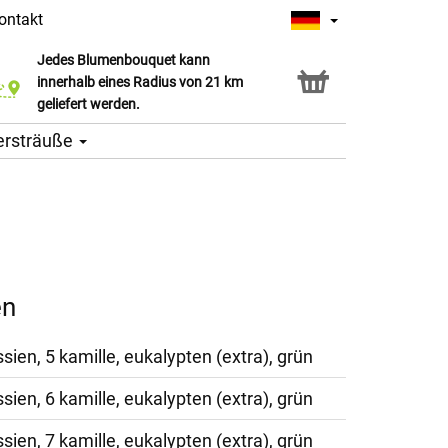
ontakt
Jedes Blumenbouquet kann
Click & Collect Service
innerhalb eines Radius von 21 km
geliefert werden.
ersträuße
en
ssien, 5 kamille, eukalypten (extra), grün
ssien, 6 kamille, eukalypten (extra), grün
ssien, 7 kamille, eukalypten (extra), grün