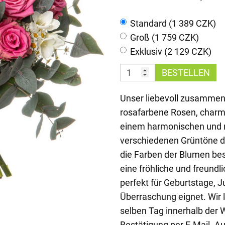
Standard (1 389 CZK)
Groß (1 759 CZK)
Exklusiv (2 129 CZK)
BESTELLEN
Unser liebevoll zusammeng
rosafarbene Rosen, charm
einem harmonischen und n
verschiedenen Grüntöne d
die Farben der Blumen be
eine fröhliche und freund
perfekt für Geburtstage, Ju
Überraschung eignet. Wir l
selben Tag innerhalb der 
Bestätigung per E-Mail. 