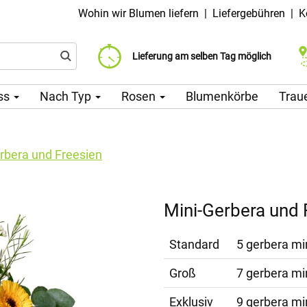
Wohin wir Blumen liefern
|
Liefergebühren
|
K
Liefergebühr ab 99 CZK
Wählen Sie Ihr Lieferdatum
Lieferung am selben Tag möglich
ss
Nach Typ
Rosen
Blumenkörbe
Trau
rbera und Freesien
Mini-Gerbera und 
Standard
5 gerbera mi
Groß
7 gerbera mi
Exklusiv
9 gerbera mi