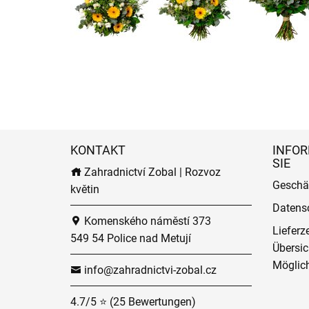
KONTAKT
INFOR
SIE
Zahradnictví Zobal | Rozvoz
Geschä
květin
Datens
Komenského náměstí 373
Lieferz
549 54 Police nad Metují
Übersic
Möglich
info@zahradnictvi-zobal.cz
4.7/5 ⭐ (25 Bewertungen)