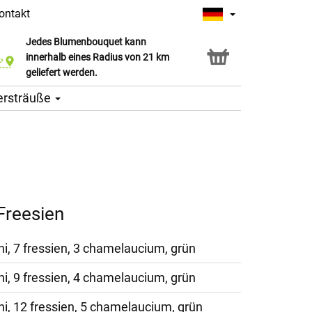
ontakt
Jedes Blumenbouquet kann
Click & Collect Service
innerhalb eines Radius von 21 km
geliefert werden.
ersträuße
Freesien
ni, 7 fressien, 3 chamelaucium, grün
ni, 9 fressien, 4 chamelaucium, grün
ni, 12 fressien, 5 chamelaucium, grün