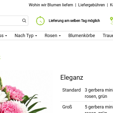
Wohin wir Blumen liefern
|
Liefergebühren
|
K
Liefergebühr ab 99 CZK
Wählen Sie Ihr Lieferdatum
Lieferung am selben Tag möglich
ss
Nach Typ
Rosen
Blumenkörbe
Trau
z
Eleganz
Standard
3 gerbera mini
rosen, grün
Groß
5 gerbera mini