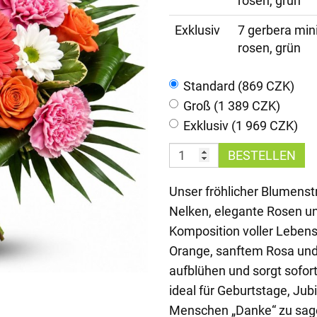
rosen, grün
Exklusiv
7 gerbera mini
rosen, grün
Standard (869 CZK)
Groß (1 389 CZK)
Exklusiv (1 969 CZK)
BESTELLEN
Unser fröhlicher Blumenst
Nelken, elegante Rosen un
Komposition voller Leben
Orange, sanftem Rosa und
aufblühen und sorgt sofort
ideal für Geburtstage, Jub
Menschen „Danke“ zu sagen