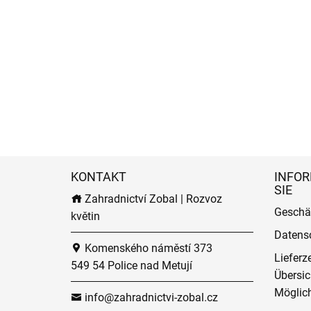
KONTAKT
INFOR
SIE
Zahradnictví Zobal | Rozvoz
Geschä
květin
Datens
Komenského náměstí 373
Lieferz
549 54 Police nad Metují
Übersic
Möglich
info@zahradnictvi-zobal.cz