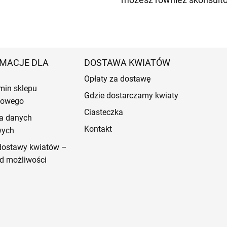
MACJE DLA
DOSTAWA KWIATÓW
Opłaty za dostawę
min sklepu
Gdzie dostarczamy kwiaty
etowego
Ciasteczka
a danych
Kontakt
wych
dostawy kwiatów –
d możliwości