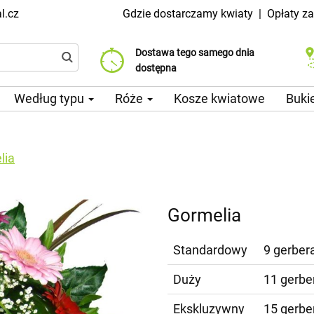
l.cz
Gdzie dostarczamy kwiaty
|
Opłaty z
Dostawa tego samego dnia
Wybierz datę dostawy
Koszt dostawy już od 99 CZK
dostępna
Według typu
Róże
Kosze kwiatowe
Buki
lia
Gormelia
Standardowy
9 gerbera
Duży
11 gerber
Ekskluzywny
15 gerber