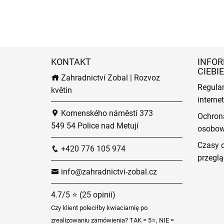
KONTAKT
INFOR
CIEBIE
Zahradnictví Zobal | Rozvoz
Regula
květin
intern
Komenského náměstí 373
Ochron
549 54 Police nad Metují
osobo
Czasy 
+420 776 105 974
przeglą
info@zahradnictvi-zobal.cz
4.7/5 ⭐ (25 opinii)
Czy klient poleciłby kwiaciarnię po
zrealizowaniu zamówienia? TAK = 5⭐, NIE =