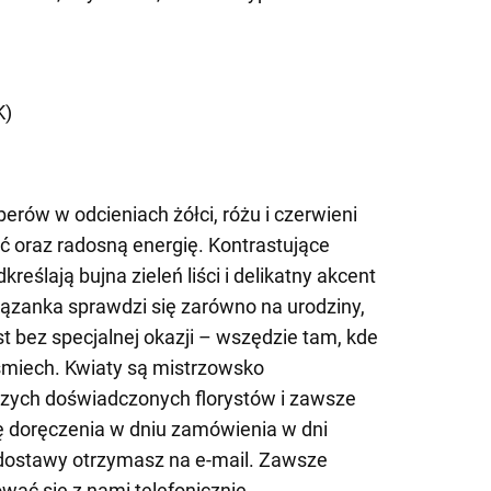
)
K)
rów w odcieniach żółci, różu i czerwieni
ć oraz radosną energię. Kontrastujące
reślają bujna zieleń liści i delikatny akcent
ązanka sprawdzi się zarówno na urodziny,
est bez specjalnej okazji – wszędzie tam, kde
miech. Kwiaty są mistrzowsko
ych doświadczonych florystów i zawsze
 doręczenia w dniu zamówienia w dni
 dostawy otrzymasz na e-mail. Zawsze
ać się z nami telefonicznie.