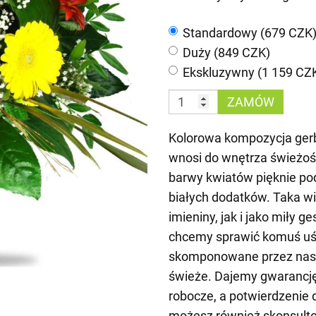
Standardowy (679 CZK
Duży (849 CZK)
Ekskluzywny (1 159 CZ
ZAMÓW
Kolorowa kompozycja gerbe
wnosi do wnętrza świeżoś
barwy kwiatów pięknie podk
białych dodatków. Taka wi
imieniny, jak i jako miły g
chcemy sprawić komuś uś
skomponowane przez nasz
świeże. Dajemy gwarancję
robocze, a potwierdzenie
możesz również skonsultow