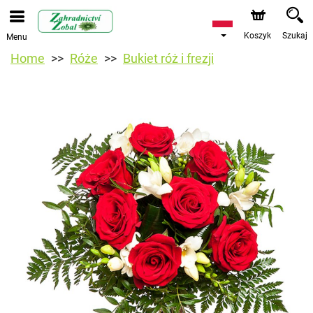
Koszyk
Szukaj
Menu
Home
Róże
Bukiet róż i frezji