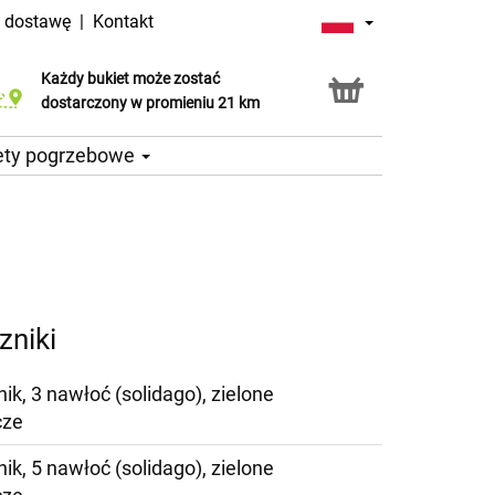
a dostawę
|
Kontakt
Każdy bukiet może zostać
Usługa Click & Collect
dostarczony w promieniu 21 km
ety pogrzebowe
zniki
ik, 3 nawłoć (solidago), zielone
cze
ik, 5 nawłoć (solidago), zielone