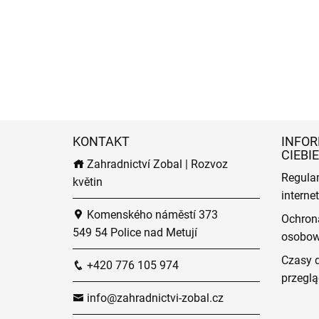
KONTAKT
INFOR
CIEBIE
Zahradnictví Zobal | Rozvoz
Regula
květin
intern
Komenského náměstí 373
Ochron
549 54 Police nad Metují
osobo
Czasy 
+420 776 105 974
przeglą
info@zahradnictvi-zobal.cz