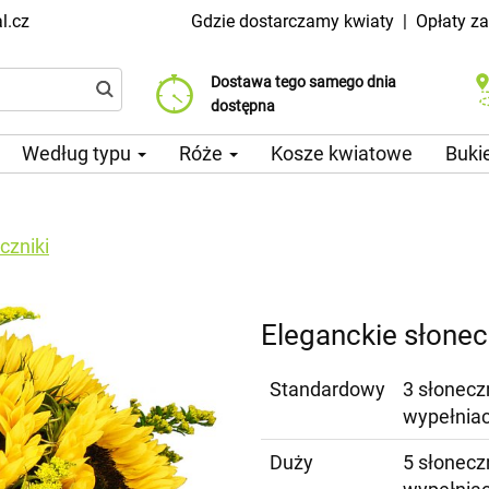
l.cz
Gdzie dostarczamy kwiaty
|
Opłaty z
Dostawa tego samego dnia
Wybierz datę dostawy
Koszt dostawy już od 99 CZK
dostępna
Według typu
Róże
Kosze kwiatowe
Buki
czniki
Eleganckie słonec
Standardowy
3 słoneczn
wypełnia
Duży
5 słoneczn