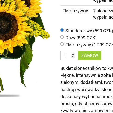
wypełnia
Ekskluzywny
7 słoneczn
wypełnia
Standardowy (599 CZK
Duży (899 CZK)
Ekskluzywny (1 239 CZ
ZAMÓW
Bukiet słoneczników to kwi
Piękne, intensywnie żółte
zielonymi dodatkami, two
nastrój i wprowadza słon
doskonały wybór na urodzi
prostu, gdy chcemy spraw
kwiaty w dniu zamówienia