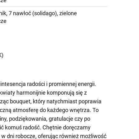
cze
ik, 7 nawłoć (solidago), zielone
cze
)
K)
ntesencja radości i promiennej energii.
 kwiaty harmonijnie komponują się z
rząc bouquet, który natychmiast poprawia
eczną atmosferę do każdego wnętrza. To
ny, podziękowania, gratulacje czy po
ić komuś radość. Chętnie doręczamy
 w dni robocze, oferując również możliwość