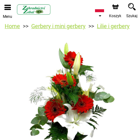
Koszyk
Szukaj
Menu
Home
Gerbery i mini gerbery
Lilie i gerbery