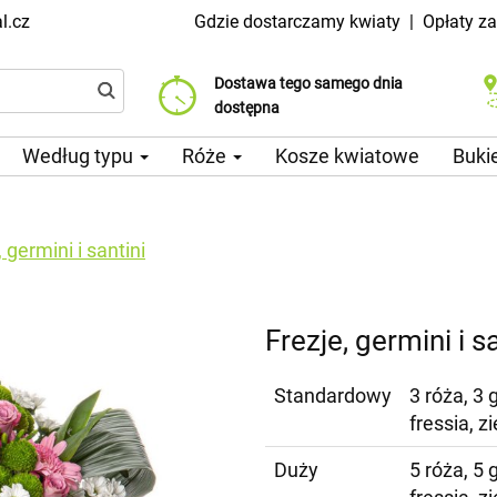
l.cz
Gdzie dostarczamy kwiaty
|
Opłaty z
Dostawa tego samego dnia
Wybierz datę dostawy
Koszt dostawy już od 99 CZK
dostępna
Według typu
Róże
Kosze kwiatowe
Buki
 germini i santini
Frezje, germini i s
Standardowy
3 róża, 3 
fressia, 
Duży
5 róża, 5 