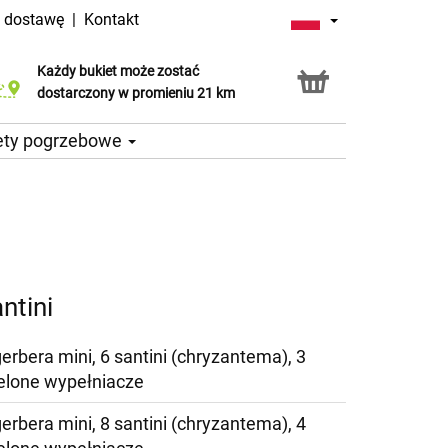
a dostawę
|
Kontakt
Każdy bukiet może zostać
Usługa Click & Collect
dostarczony w promieniu 21 km
ety pogrzebowe
antini
gerbera mini, 6 santini (chryzantema), 3
zielone wypełniacze
gerbera mini, 8 santini (chryzantema), 4