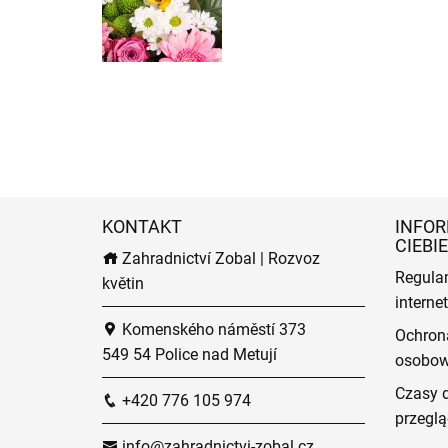
KONTAKT
INFOR
CIEBIE
Zahradnictví Zobal | Rozvoz
Regula
květin
intern
Komenského náměstí 373
Ochron
549 54 Police nad Metují
osobo
Czasy 
+420 776 105 974
przeglą
info@zahradnictvi-zobal.cz