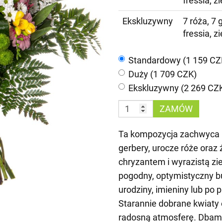
fressia, 
Ekskluzywny
7 róża, 7 
fressia, 
Standardowy (1 159 CZ
Duży (1 709 CZK)
Ekskluzywny (2 269 CZ
ZAMÓW
Ta kompozycja zachwyca p
gerbery, urocze róże oraz 
chryzantem i wyrazistą zi
pogodny, optymistyczny buk
urodziny, imieniny lub po p
Starannie dobrane kwiaty 
radosną atmosferę. Dbamy