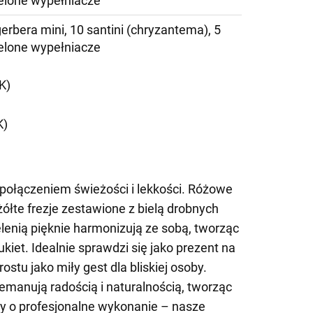
zielone wypełniacze
gerbera mini, 10 santini (chryzantema), 5
zielone wypełniacze
K)
K)
ołączeniem świeżości i lekkości. Różowe
żółte frezje zestawione z bielą drobnych
elenią pięknie harmonizują ze sobą, tworząc
iet. Idealnie sprawdzi się jako prezent na
rostu jako miły gest dla bliskiej osoby.
emanują radością i naturalnością, tworząc
 o profesjonalne wykonanie – nasze