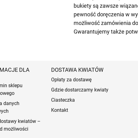
bukiety są zawsze wiązan
pewność doręczenia w wy
możliwość zamówienia do
Gwarantujemy także potwi
MACJE DLA
DOSTAWA KWIATÓW
Opłaty za dostawę
min sklepu
Gdzie dostarczamy kwiaty
etowego
Ciasteczka
a danych
Kontakt
wych
dostawy kwiatów –
d możliwości