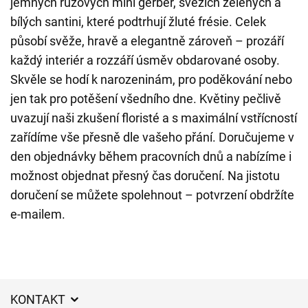
jemných růžových mini gerber, svěžích zelených a
bílých santini, které podtrhují žluté frésie. Celek
působí svěže, hravě a elegantně zároveň – prozáří
každý interiér a rozzáří úsměv obdarované osoby.
Skvěle se hodí k narozeninám, pro poděkování nebo
jen tak pro potěšení všedního dne. Květiny pečlivě
uvazují naši zkušení floristé a s maximální vstřícností
zařídíme vše přesně dle vašeho přání. Doručujeme v
den objednávky během pracovních dnů a nabízíme i
možnost objednat přesný čas doručení. Na jistotu
doručení se můžete spolehnout – potvrzení obdržíte
e-mailem.
KONTAKT