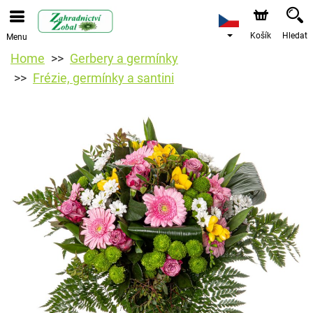
Košík
Hledat
Menu
Home
Gerbery a germínky
Frézie, germínky a santini