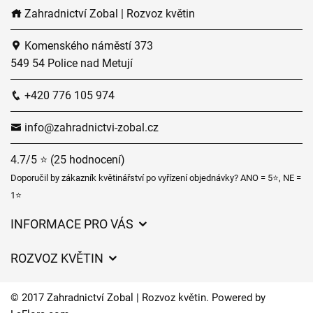
Zahradnictví Zobal | Rozvoz květin
Komenského náměstí 373
549 54 Police nad Metují
+420 776 105 974
info@zahradnictvi-zobal.cz
4.7/5 ⭐ (25 hodnocení)
Doporučil by zákazník květinářství po vyřízení objednávky? ANO = 5⭐, NE =
1⭐
INFORMACE PRO VÁS
Obchodní podmínky
ROZVOZ KVĚTIN
Ochrana osobních údajů
Ceny za doručení
Často kladené dotazy
© 2017 Zahradnictví Zobal | Rozvoz květin. Powered by
Zahradnické služby