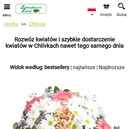
Koszyk
Szukaj
Menu
Home
Chlívce
Rozwóz kwiatów i szybkie dostarczenie
kwiatów w Chlívkach nawet tego samego dnia
Widok według:
bestsellery
|
najtańsze
|
Najdroższe