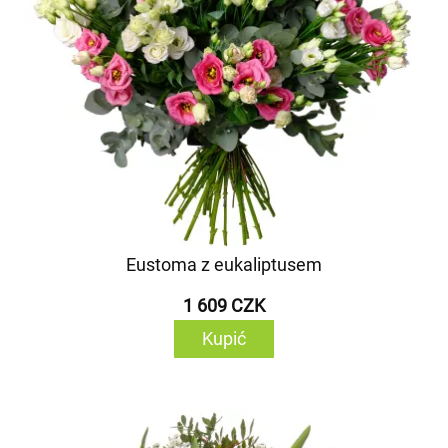
Eustoma z eukaliptusem
1 609 CZK
Kupić