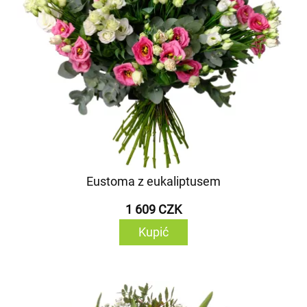
Eustoma z eukaliptusem
1 609 CZK
Kupić