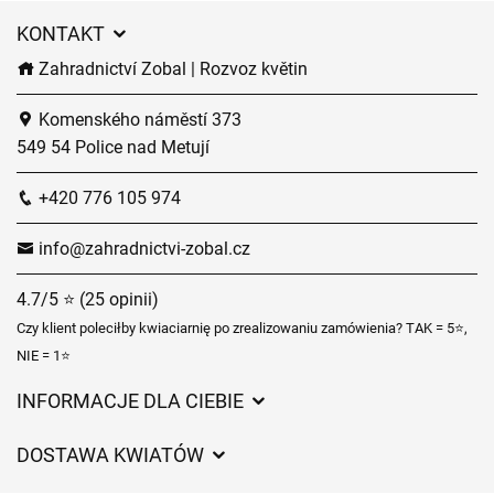
KONTAKT
Zahradnictví Zobal | Rozvoz květin
Komenského náměstí 373
549 54 Police nad Metují
+420 776 105 974
info@zahradnictvi-zobal.cz
4.7/5 ⭐ (25 opinii)
Czy klient poleciłby kwiaciarnię po zrealizowaniu zamówienia? TAK = 5⭐,
NIE = 1⭐
INFORMACJE DLA CIEBIE
Regulamin sklepu internetowego
DOSTAWA KWIATÓW
Ochrona danych osobowych
Opłaty za dostawę