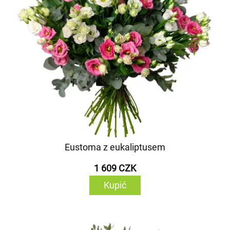
Eustoma z eukaliptusem
1 609 CZK
Kupić