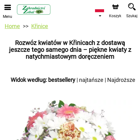
Koszyk
Szukaj
Menu
Home
Křinice
Rozwóz kwiatów w Křinicach z dostawą
jeszcze tego samego dnia – piękne kwiaty z
natychmiastowym doręczeniem
Widok według:
bestsellery
|
najtańsze
|
Najdroższe