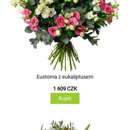
Eustoma z eukaliptusem
1 609 CZK
Kupić