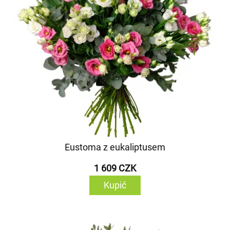
Eustoma z eukaliptusem
1 609 CZK
Kupić