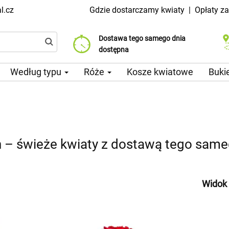
l.cz
Gdzie dostarczamy kwiaty
|
Opłaty z
Dostawa tego samego dnia
Wybierz datę dostawy
Koszt dostawy już od 99 CZK
dostępna
Według typu
Róże
Kosze kwiatowe
Buki
– świeże kwiaty z dostawą tego same
Widok