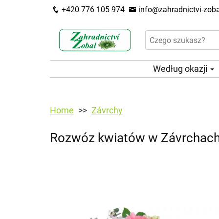
+420 776 105 974
info@zahradnictvi-zoba
Według okazji
Home
Závrchy
Rozwóz kwiatów w Závrchach 