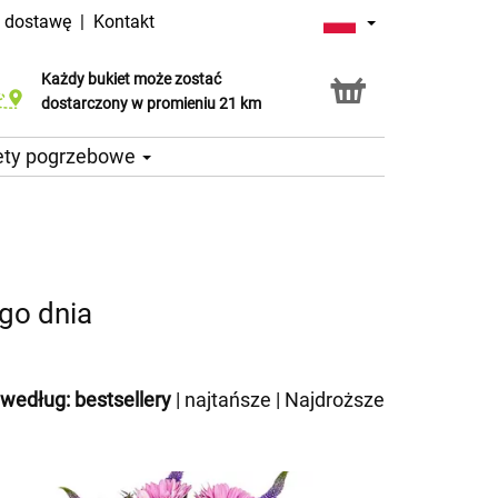
a dostawę
|
Kontakt
Każdy bukiet może zostać
Usługa Click & Collect
dostarczony w promieniu 21 km
ety pogrzebowe
go dnia
 według:
bestsellery
|
najtańsze
|
Najdroższe