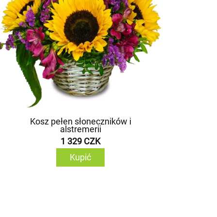
Kosz pełen słoneczników i
alstremerii
1 329 CZK
Kupić