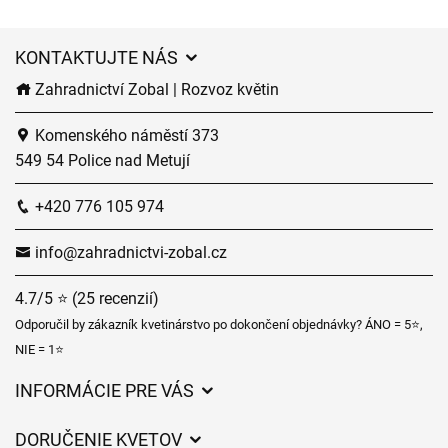
KONTAKTUJTE NÁS
Zahradnictví Zobal | Rozvoz květin
Komenského náměstí 373
549 54 Police nad Metují
+420 776 105 974
info@zahradnictvi-zobal.cz
4.7/5 ⭐ (25 recenzií)
Odporučil by zákazník kvetinárstvo po dokončení objednávky? ÁNO = 5⭐,
NIE = 1⭐
INFORMÁCIE PRE VÁS
Všeobecné obchodné podmienky
DORUČENIE KVETOV