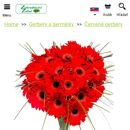
Košík
Hľadať
Menu
Home
Gerbery a germínky
Červené gerbery