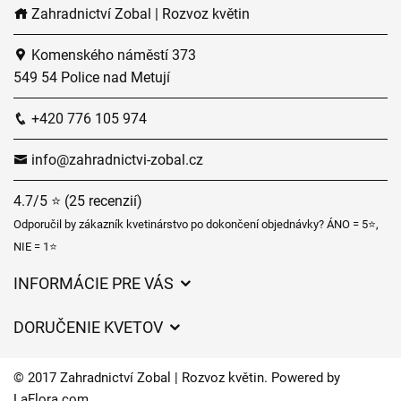
Zahradnictví Zobal | Rozvoz květin
Komenského náměstí 373
549 54 Police nad Metují
+420 776 105 974
info@zahradnictvi-zobal.cz
4.7/5 ⭐ (25 recenzií)
Odporučil by zákazník kvetinárstvo po dokončení objednávky? ÁNO = 5⭐,
NIE = 1⭐
INFORMÁCIE PRE VÁS
Všeobecné obchodné podmienky
DORUČENIE KVETOV
Ochrana osobných údajov
Poplatky za doručenie
Časy doručenia kvetov – prehľad možností
© 2017 Zahradnictví Zobal | Rozvoz květin. Powered by
Kam doručujeme kvety
LaFlora.com
.