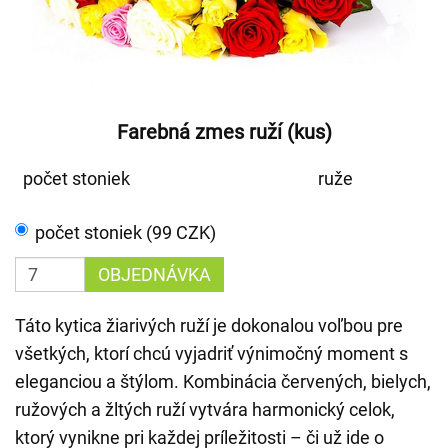
Farebná zmes ruží (kus)
počet stoniek
ruže
počet stoniek (99 CZK)
OBJEDNÁVKA
Táto kytica žiarivých ruží je dokonalou voľbou pre
všetkých, ktorí chcú vyjadriť výnimočný moment s
eleganciou a štýlom. Kombinácia červených, bielych,
ružových a žltých ruží vytvára harmonický celok,
ktorý vynikne pri každej príležitosti – či už ide o