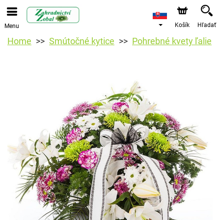
Košík
Hľadať
Menu
Home
Smútočné kytice
Pohrebné kvety ľalie