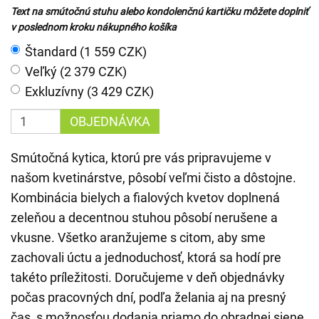
Text na smútočnú stuhu alebo kondolenčnú kartičku môžete doplniť
v poslednom kroku nákupného košíka
Štandard (1 559 CZK)
Veľký (2 379 CZK)
Exkluzívny (3 429 CZK)
OBJEDNÁVKA
Smútočná kytica, ktorú pre vás pripravujeme v
našom kvetinárstve, pôsobí veľmi čisto a dôstojne.
Kombinácia bielych a fialových kvetov doplnená
zeleňou a decentnou stuhou pôsobí nerušene a
vkusne. Všetko aranžujeme s citom, aby sme
zachovali úctu a jednoduchosť, ktorá sa hodí pre
takéto príležitosti. Doručujeme v deň objednávky
počas pracovných dní, podľa želania aj na presný
čas, s možnosťou dodania priamo do obradnej siene,