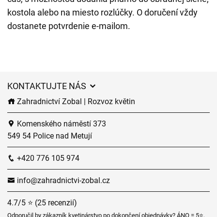
kostola alebo na miesto rozlúčky. O doručení vždy
dostanete potvrdenie e-mailom.
KONTAKTUJTE NÁS
Zahradnictví Zobal | Rozvoz květin
Komenského náměstí 373
549 54 Police nad Metují
+420 776 105 974
info@zahradnictvi-zobal.cz
4.7/5 ⭐ (25 recenzií)
Odporučil by zákazník kvetinárstvo po dokončení objednávky? ÁNO = 5⭐,