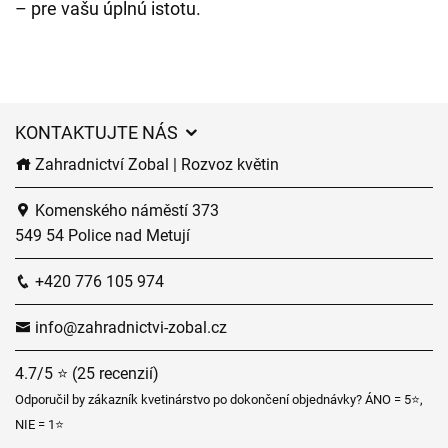
– pre vašu úplnú istotu.
KONTAKTUJTE NÁS
Zahradnictví Zobal | Rozvoz květin
Komenského náměstí 373
549 54 Police nad Metují
+420 776 105 974
info@zahradnictvi-zobal.cz
4.7/5 ⭐ (25 recenzií)
Odporučil by zákazník kvetinárstvo po dokončení objednávky? ÁNO = 5⭐,
NIE = 1⭐