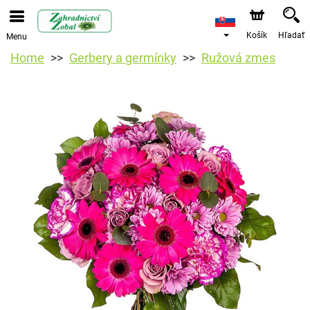
Košík
Hľadať
Menu
Home
Gerbery a germínky
Ružová zmes