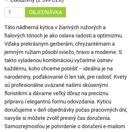
OBJEDNÁVKA
Táto nádherná kytica v žiarivých ružových a
fialových tónoch je ako oslava radosti a optimizmu.
Vďaka prekrásnym gerberám, chryzantémam a
jemným ružiam pôsobí sviežo, hravo a moderne. S
takto vyladenou kombináciou vyčaríme úsmev
každému, koho chceme potešiť – ideálna je na
narodeniny, poďakovanie či len tak, pre radosť. Kvety
sú profesionálne uvázané našimi skúsenými
floristikmi a dávame veľký dôraz na precíznu
prípravu i elegantnú formu odovzdania. Kyticu
doručujeme v deň objednávky počas pracovných dní,
navyše si môžete zvoliť presný čas doručenia.
Samozrejmosťou je potvrdenie o doručení e-mailom