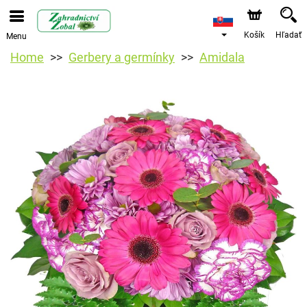
Košík
Hľadať
Menu
Home
Gerbery a germínky
Amidala