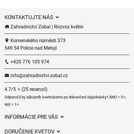
KONTAKTUJTE NÁS
Zahradnictví Zobal | Rozvoz květin
Komenského náměstí 373
549 54 Police nad Metují
+420 776 105 974
info@zahradnictvi-zobal.cz
4.7/5 ⭐ (25 recenzií)
Odporučil by zákazník kvetinárstvo po dokončení objednávky? ÁNO = 5⭐,
NIE = 1⭐
INFORMÁCIE PRE VÁS
Všeobecné obchodné podmienky
DORUČENIE KVETOV