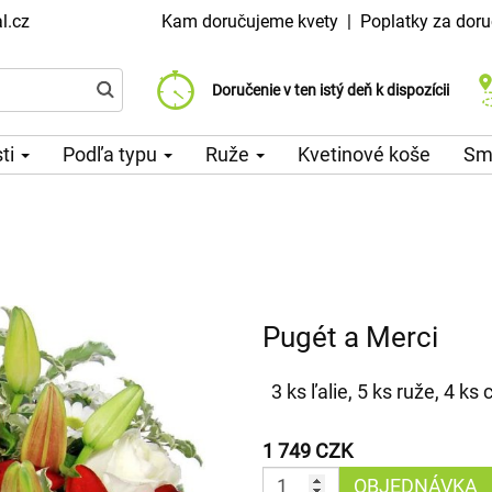
l.cz
Kam doručujeme kvety
|
Poplatky za doru
Vyberte si dátum doručenia
Doručenie v ten istý deň k dispozícii
Poplatok za doručenie od 99 CZK
sti
Podľa typu
Ruže
Kvetinové koše
Sm
Pugét a Merci
3 ks ľalie, 5 ks ruže, 4 k
1 749 CZK
OBJEDNÁVKA