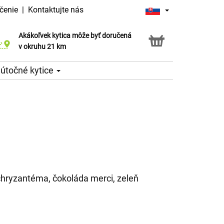
čenie
|
Kontaktujte nás
Akákoľvek kytica môže byť doručená
Služba Click & Collect
v okruhu 21 km
útočné kytice
s chryzantéma, čokoláda merci, zeleň