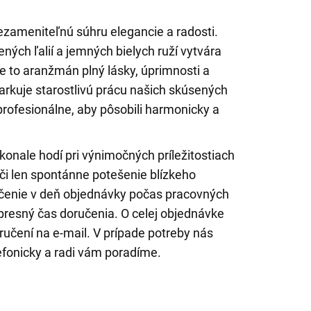
ezameniteľnú súhru elegancie a radosti.
ných ľalií a jemných bielych ruží vytvára
 to aranžmán plný lásky, úprimnosti a
arkuje starostlivú prácu našich skúsených
u profesionálne, aby pôsobili harmonicky a
konale hodí pri výnimočných príležitostiach
 či len spontánne potešenie blízkeho
čenie v deň objednávky počas pracovných
ť presný čas doručenia. O celej objednávke
ručení na e-mail. V prípade potreby nás
efonicky a radi vám poradíme.