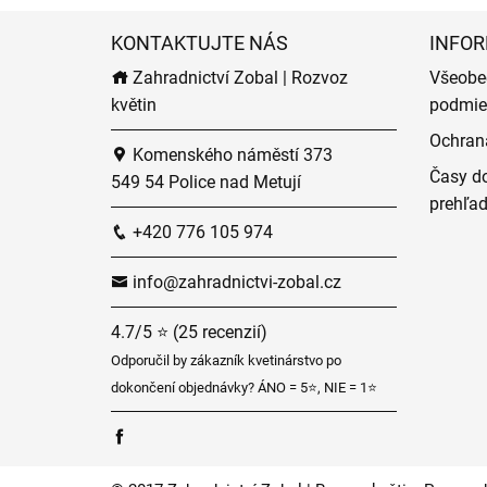
KONTAKTUJTE NÁS
INFOR
Zahradnictví Zobal | Rozvoz
Všeobe
květin
podmie
Ochran
Komenského náměstí 373
Časy do
549 54 Police nad Metují
prehľa
+420 776 105 974
info@zahradnictvi-zobal.cz
4.7/5 ⭐ (25 recenzií)
Odporučil by zákazník kvetinárstvo po
dokončení objednávky? ÁNO = 5⭐, NIE = 1⭐