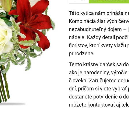
Táto kytica nám prináša n
Kombinácia žiarivých červe
nezabudnuteľný dojem – je
nádeje. Každý detail podči
floristov, ktorí kvety viaž
prirodzene.
Tento krásny darček sa do
ako je narodeniny, výročie
človeka. Zaručujeme doru
dní, pričom si viete vybra
dostanete potvrdenie o do
môžete kontaktovať aj tel