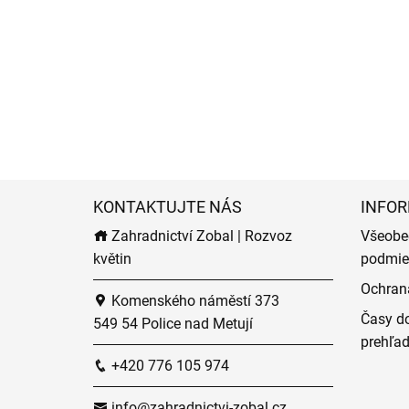
KONTAKTUJTE NÁS
INFOR
Zahradnictví Zobal | Rozvoz
Všeobe
květin
podmie
Ochran
Komenského náměstí 373
Časy do
549 54 Police nad Metují
prehľa
+420 776 105 974
info@zahradnictvi-zobal.cz