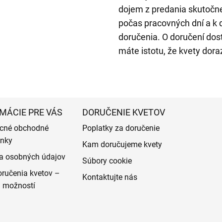
dojem z predania skutočn
počas pracovných dní a k d
doručenia. O doručení do
máte istotu, že kvety dora
MÁCIE PRE VÁS
DORUČENIE KVETOV
cné obchodné
Poplatky za doručenie
nky
Kam doručujeme kvety
a osobných údajov
Súbory cookie
ručenia kvetov –
Kontaktujte nás
d možností