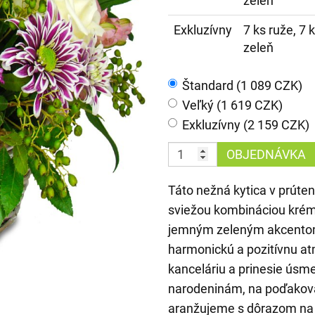
zeleň
Exkluzívny
7 ks ruže, 7 
zeleň
Štandard (1 089 CZK)
Veľký (1 619 CZK)
Exkluzívny (2 159 CZK)
OBJEDNÁVKA
Táto nežná kytica v prúte
sviežou kombináciou krémo
jemným zeleným akcentom.
harmonickú a pozitívnu at
kanceláriu a prinesie úsmev
narodeninám, na poďakovan
aranžujeme s dôrazom na d