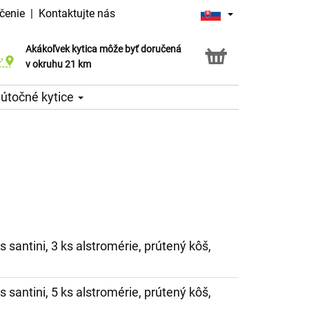
čenie
|
Kontaktujte nás
Akákoľvek kytica môže byť doručená
Služba Click & Collect
v okruhu 21 km
útočné kytice
ks santini, 3 ks alstromérie, prútený kôš,
ks santini, 5 ks alstromérie, prútený kôš,