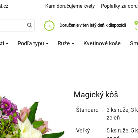
l.cz
Kam doručujeme kvety
|
Poplatky za doru
Vyberte si dátum doručenia
Doručenie v ten istý deň k dispozícii
Poplatok za doručenie od 99 CZK
sti
Podľa typu
Ruže
Kvetinové koše
Sm
Magický kôš
Štandard
3 ks ruže, 3 
zeleň
Veľký
5 ks ruže, 5 