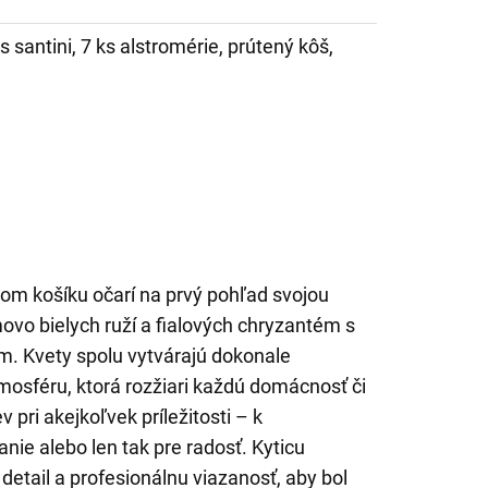
ks santini, 7 ks alstromérie, prútený kôš,
nom košíku očarí na prvý pohľad svojou
vo bielych ruží a fialových chryzantém s
 Kvety spolu vytvárajú dokonale
mosféru, ktorá rozžiari každú domácnosť či
 pri akejkoľvek príležitosti – k
ie alebo len tak pre radosť. Kyticu
etail a profesionálnu viazanosť, aby bol