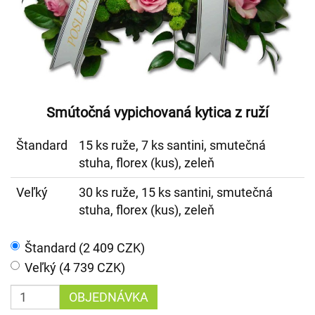
Smútočná vypichovaná kytica z ruží
Štandard
15 ks ruže, 7 ks santini, smutečná
stuha, florex (kus), zeleň
Veľký
30 ks ruže, 15 ks santini, smutečná
stuha, florex (kus), zeleň
Štandard (2 409 CZK)
Veľký (4 739 CZK)
OBJEDNÁVKA