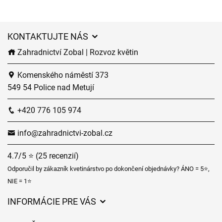
KONTAKTUJTE NÁS
Zahradnictví Zobal | Rozvoz květin
Komenského náměstí 373
549 54 Police nad Metují
+420 776 105 974
info@zahradnictvi-zobal.cz
4.7/5 ⭐ (25 recenzií)
Odporučil by zákazník kvetinárstvo po dokončení objednávky? ÁNO = 5⭐,
NIE = 1⭐
INFORMÁCIE PRE VÁS
Všeobecné obchodné podmienky