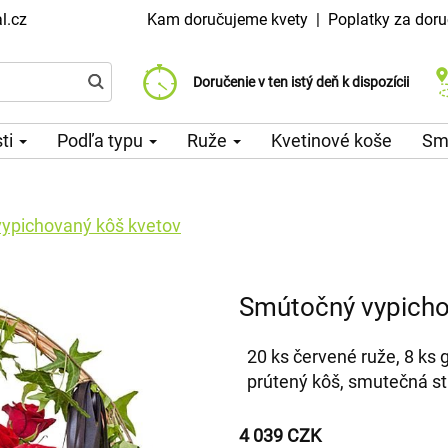
l.cz
Kam doručujeme kvety
|
Poplatky za doru
Vyberte si dátum doručenia
Doručenie v ten istý deň k dispozícii
Poplatok za doručenie od 99 CZK
sti
Podľa typu
Ruže
Kvetinové koše
Sm
ypichovaný kôš kvetov
Smútočný vypicho
20 ks červené ruže, 8 ks g
prútený kôš, smutečná st
4 039 CZK