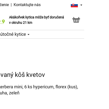
čenie
|
Kontaktujte nás
Akákoľvek kytica môže byť doručená
Služba Click & Collect
v okruhu 21 km
útočné kytice
vaný kôš kvetov
erbera mini, 6 ks hypericum, florex (kus),
uha, zeleň