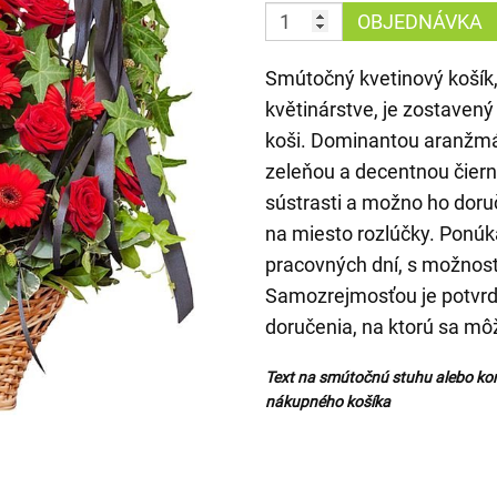
OBJEDNÁVKA
Smútočný kvetinový košík
květinárstve, je zostaven
koši. Dominantou aranžmá
zeleňou a decentnou čiern
sústrasti a možno ho doruč
na miesto rozlúčky. Ponú
pracovných dní, s možnos
Samozrejmosťou je potvrde
doručenia, na ktorú sa mô
Text na smútočnú stuhu alebo ko
nákupného košíka