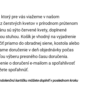
, ktorý pre vás viažeme v našom
ý z čerstvých kvetov v prírodnom prútenom
nu sú sýto červené kvety, doplnené
ou stuhou. Košík je vhodný na vyjadrenie
iť priamo do obradnej siene, kostola alebo
kame doručenie v deň objednávky počas
ťou výberu presného času doručenia.
nie o doručení e-mailom a spoľahlivosť
žete spoľahnúť.
ndolenčnú kartičku môžete doplniť v poslednom kroku