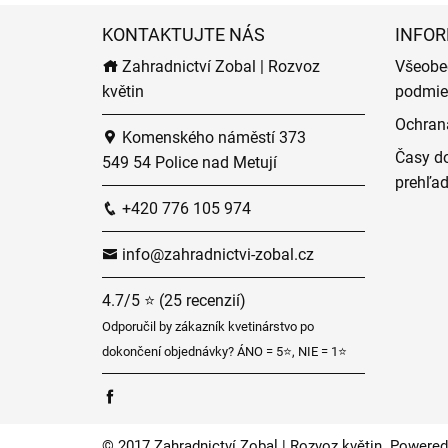
KONTAKTUJTE NÁS
INFOR
Zahradnictví Zobal | Rozvoz
Všeobe
květin
podmie
Ochran
Komenského náměstí 373
Časy do
549 54 Police nad Metují
prehľa
+420 776 105 974
info@zahradnictvi-zobal.cz
4.7/5 ⭐ (25 recenzií)
Odporučil by zákazník kvetinárstvo po
dokončení objednávky? ÁNO = 5⭐, NIE = 1⭐
© 2017 Zahradnictví Zobal | Rozvoz květin. Powered